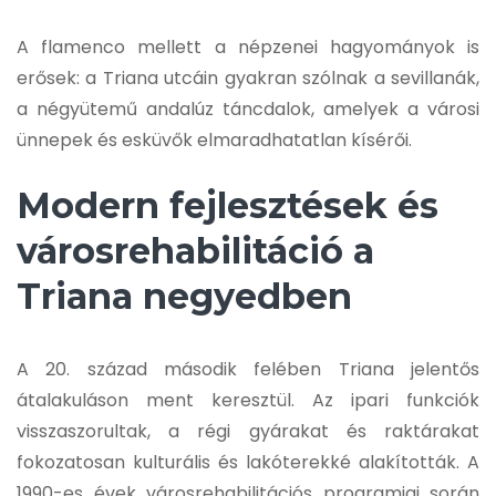
A flamenco mellett a népzenei hagyományok is
erősek: a Triana utcáin gyakran szólnak a sevillanák,
a négyütemű andalúz táncdalok, amelyek a városi
ünnepek és esküvők elmaradhatatlan kísérői.
Modern fejlesztések és
városrehabilitáció a
Triana negyedben
A 20. század második felében Triana jelentős
átalakuláson ment keresztül. Az ipari funkciók
visszaszorultak, a régi gyárakat és raktárakat
fokozatosan kulturális és lakóterekké alakították. A
1990-es évek városrehabilitációs programjai során