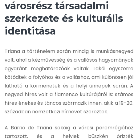
városrész társadalmi
szerkezete és kulturális
identitása
Triana a történelem során mindig is munkásnegyed
volt, ahol a kézművesség és a vallásos hagyományok
egyaránt meghatározóak voltak. Lakói egyszerre
kötődtek a folyóhoz és a valláshoz, ami különösen jól
látható a körmenetek és a helyi ünnepek során. A
negyed híres volt a flamenco kultúrájáról is: számos
híres énekes és táncos származik innen, akik a 19–20.
században nemzetközi hírnevet szereztek.
A Barrio de Triana sokáig a városi peremrégióhoz
tartozott, és a helyiek büszkén őrizték