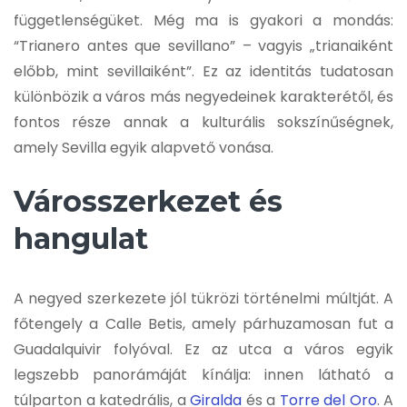
függetlenségüket. Még ma is gyakori a mondás:
“Trianero antes que sevillano” – vagyis „trianaiként
előbb, mint sevillaiként”. Ez az identitás tudatosan
különbözik a város más negyedeinek karakterétől, és
fontos része annak a kulturális sokszínűségnek,
amely Sevilla egyik alapvető vonása.
Városszerkezet és
hangulat
A negyed szerkezete jól tükrözi történelmi múltját. A
főtengely a Calle Betis, amely párhuzamosan fut a
Guadalquivir folyóval. Ez az utca a város egyik
legszebb panorámáját kínálja: innen látható a
túlparton a katedrális, a
Giralda
és a
Torre del Oro
. A