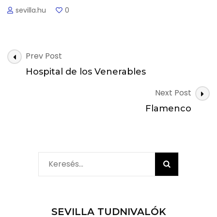
sevilla.hu
0
Post
Prev Post
Navigation
Hospital de los Venerables
Next Post
Flamenco
Keresés:
SEVILLA TUDNIVALÓK