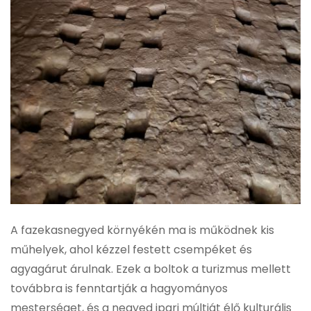
A fazekasnegyed környékén ma is működnek kis
műhelyek, ahol kézzel festett csempéket és
agyagárut árulnak. Ezek a boltok a turizmus mellett
továbbra is fenntartják a hagyományos
mesterséget, és a negyed ipari múltját élő kulturális