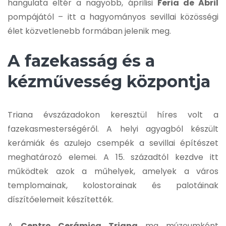
hangulata eltér a nagyobb, áprilisi
Feria de Abril
pompájától – itt a hagyományos sevillai közösségi
élet közvetlenebb formában jelenik meg.
A fazekasság és a
kézművesség központja
Triana évszázadokon keresztül híres volt a
fazekasmesterségéről. A helyi agyagból készült
kerámiák és azulejo csempék a sevillai építészet
meghatározó elemei. A 15. századtól kezdve itt
működtek azok a műhelyek, amelyek a város
templomainak, kolostorainak és palotáinak
díszítőelemeit készítették.
A
Centro Cerámica Triana
ma múzeumként