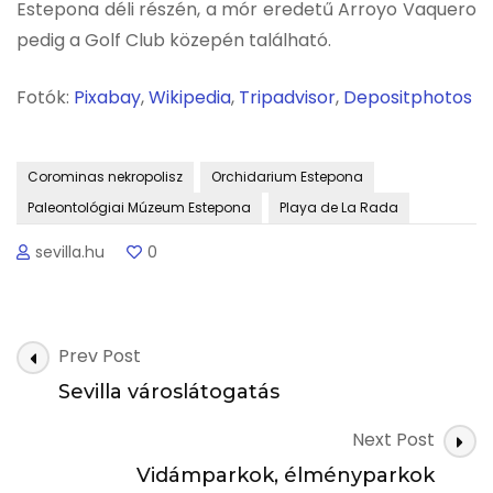
Estepona déli részén, a mór eredetű Arroyo Vaquero
pedig a Golf Club közepén található.
Fotók:
Pixabay
,
Wikipedia
,
Tripadvisor
,
Depositphotos
Corominas nekropolisz
Orchidarium Estepona
Paleontológiai Múzeum Estepona
Playa de La Rada
sevilla.hu
0
Post
Prev Post
Navigation
Sevilla városlátogatás
Next Post
Vidámparkok, élményparkok