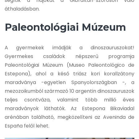
segítik a hajókat a Gibraltári-szoroson való
áthaladásban.
Paleontológiai Múzeum
A gyermekek imádják a dinoszauruszokat!
Gyermekes családok népszerű programja
Paleontológiai Múzeum (Museo Paleontológico de
Estepona), ahol a késő triász kori korallzátony
maradványa -egyetlen Spanyolországban -, a
mezozoikumból származó 10 argentin dinoszauruszok
teljes csontváza, valamint több millió éves
maradványok láthatók. Az Estepona Bikaviadal
arénában található, megközelíteni az Aveninda de
España felől lehet.