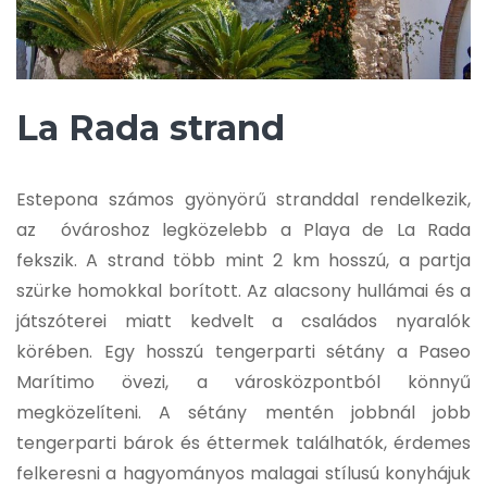
La Rada strand
Estepona számos gyönyörű stranddal rendelkezik,
az óvároshoz legközelebb a Playa de La Rada
fekszik. A strand több mint 2 km hosszú, a partja
szürke homokkal borított. Az alacsony hullámai és a
játszóterei miatt kedvelt a családos nyaralók
körében. Egy hosszú tengerparti sétány a Paseo
Marítimo övezi, a városközpontból könnyű
megközelíteni. A sétány mentén jobbnál jobb
tengerparti bárok és éttermek találhatók, érdemes
felkeresni a hagyományos malagai stílusú konyhájuk