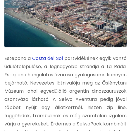
Estepona a
Costa del Sol
partvidékének egyik vonzó
üdülőtelepülése, a legnagyobb strandja a La Rada.
Estepona hangulatos óvárosa gyalogosan is könnyen
bejárható. Nevezetes látnivalója még az Őslénytani
Múzeum, ahol egyedülálló argentin dinoszauruszok
csontváza látható.
A Selwo Aventura pedig jóval
többet nyújt egy állatkertnél, hiszen zip line,
függőhidak, trambulinok és még számtalan izgalom
várja a gyerekeket. Érdemes a SelwoPack kombinált