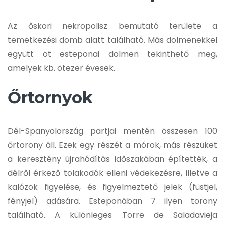
Az őskori nekropolisz bemutató területe a
temetkezési domb alatt található. Más dolmenekkel
együtt öt esteponai dolmen tekinthető meg,
amelyek kb. ötezer évesek.
Őrtornyok
Dél-Spanyolország partjai mentén összesen 100
őrtorony áll. Ezek egy részét a mórok, más részüket
a keresztény újrahódítás időszakában építették, a
délről érkező tolakodók elleni védekezésre, illetve a
kalózok figyelése, és figyelmeztető jelek (füstjel,
fényjel) adására. Esteponában 7 ilyen torony
található. A különleges Torre de Saladavieja