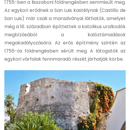
1755-ben a lisszaboni földrengésben semmisült meg.
Az egykori erődnek a San Luis kastélynak (Castillo de
San Luis) már csak a maradványai láthatók, amelyet
még a 16. században építtettek a katolikus uralkodók
megbízásából a kalóztámadások
megakadályozására. Az erős építmény szintén az
1755-ös földrengésben sérült meg. A látogatók az
egykori várfalak fennmaradó részét járhatják körbe.