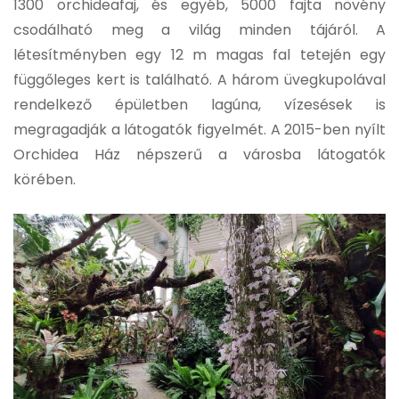
1300 orchideafaj, és egyéb, 5000 fajta növény
csodálható meg a világ minden tájáról. A
létesítményben egy 12 m magas fal tetején egy
függőleges kert is található. A három üvegkupolával
rendelkező épületben lagúna, vízesések is
megragadják a látogatók figyelmét. A 2015-ben nyílt
Orchidea Ház népszerű a városba látogatók
körében.