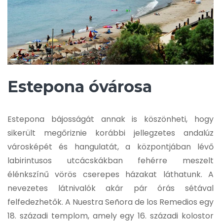
Estepona óvárosa
Estepona bájosságát annak is köszönheti, hogy
sikerült megőriznie korábbi jellegzetes andalúz
városképét és hangulatát, a központjában lévő
labirintusos utcácskákban fehérre meszelt
élénkszínű vörös cserepes házakat láthatunk. A
nevezetes látnivalók akár pár órás sétával
felfedezhetők. A Nuestra Señora de los Remedios egy
18. századi templom, amely egy 16. századi kolostor