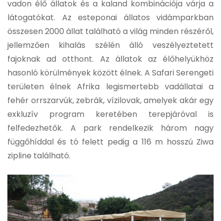
vadon élő állatok és a kaland kombinációja várja a
látogatókat. Az esteponai állatos vidámparkban
összesen 2000 állat található a világ minden részéről,
jellemzően kihalás szélén álló veszélyeztetett
fajoknak ad otthont. Az állatok az élőhelyükhöz
hasonló körülmények között élnek. A Safari Serengeti
területen élnek Afrika legismertebb vadállatai a
fehér orrszarvúk, zebrák, vízilovak, amelyek akár egy
exkluzív program keretében terepjáróval is
felfedezhetők. A park rendelkezik három nagy
függőhíddal és tó felett pedig a 116 m hosszú Ziwa
zipline található.