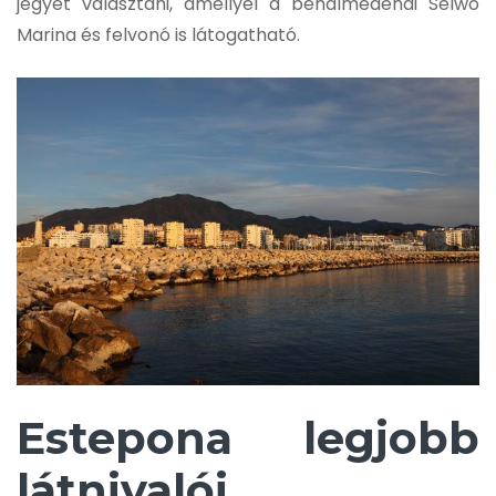
jegyet választani, amellyel a benalmedenai Selwo
Marina és felvonó is látogatható.
Estepona legjobb
látnivalói