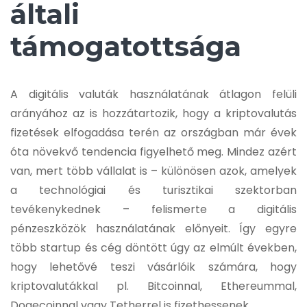
általi
támogatottsága
A digitális valuták használatának átlagon felüli
arányához az is hozzátartozik, hogy a kriptovalutás
fizetések elfogadása terén az országban már évek
óta növekvő tendencia figyelhető meg. Mindez azért
van, mert több vállalat is – különösen azok, amelyek
a technológiai és turisztikai szektorban
tevékenykednek – felismerte a digitális
pénzeszközök használatának előnyeit. Így egyre
több startup és cég döntött úgy az elmúlt években,
hogy lehetővé teszi vásárlóik számára, hogy
kriptovalutákkal pl. Bitcoinnal, Ethereummal,
Dogecoinnal vagy Tetherrel is fizethessenek.