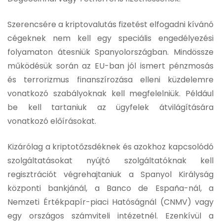
Szerencsére a kriptovalutás fizetést elfogadni kívánó
cégeknek nem kell egy speciális engedélyezési
folyamaton átesniük Spanyolországban. Mindössze
működésük során az EU-ban jól ismert pénzmosás
és terrorizmus finanszírozása elleni küzdelemre
vonatkozó szabályoknak kell megfelelniük. Például
be kell tartaniuk az ügyfelek átvilágítására
vonatkozó előírásokat.
Kizárólag a kriptotőzsdéknek és azokhoz kapcsolódó
szolgáltatásokat nyújtó szolgáltatóknak kell
regisztrációt végrehajtaniuk a Spanyol Királyság
központi bankjánál, a Banco de España-nál, a
Nemzeti Értékpapír-piaci Hatóságnál (CNMV) vagy
egy országos számviteli intézetnél. Ezenkívül a