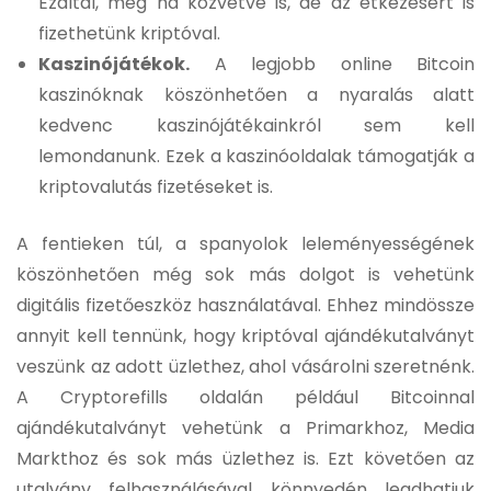
Ezáltal, még ha közvetve is, de az étkezésért is
fizethetünk kriptóval.
Kaszinójátékok.
A legjobb online Bitcoin
kaszinóknak köszönhetően a nyaralás alatt
kedvenc kaszinójátékainkról sem kell
lemondanunk. Ezek a kaszinóoldalak támogatják a
kriptovalutás fizetéseket is.
A fentieken túl, a spanyolok leleményességének
köszönhetően még sok más dolgot is vehetünk
digitális fizetőeszköz használatával. Ehhez mindössze
annyit kell tennünk, hogy kriptóval ajándékutalványt
veszünk az adott üzlethez, ahol vásárolni szeretnénk.
A Cryptorefills oldalán például Bitcoinnal
ajándékutalványt vehetünk a Primarkhoz, Media
Markthoz és sok más üzlethez is. Ezt követően az
utalvány felhasználásával könnyedén leadhatjuk