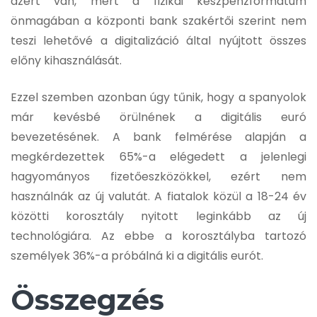
azért van, mert a fizikai készpénzformátum
önmagában a központi bank szakértői szerint nem
teszi lehetővé a digitalizáció által nyújtott összes
előny kihasználását.
Ezzel szemben azonban úgy tűnik, hogy a spanyolok
már kevésbé örülnének a digitális euró
bevezetésének. A bank felmérése alapján a
megkérdezettek 65%-a elégedett a jelenlegi
hagyományos fizetőeszközökkel, ezért nem
használnák az új valutát. A fiatalok közül a 18-24 év
közötti korosztály nyitott leginkább az új
technológiára. Az ebbe a korosztályba tartozó
személyek 36%-a próbálná ki a digitális eurót.
Összegzés