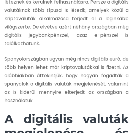
léteznek és kerülnek felhasználásra. Persze a digitális
valutáknak több típusai is létezik, amelyek közül a
kriptovaluták alkalmazása terjedt el a leginkább
világszerte. De elvétve azért néhány országban még
digitális jegybankpénzzel, azaz e-pénzzel is
találkozhatunk.
Spanyolországban ugyan még nincs digitális euró, de
több helyen lehet már kriptovalutákkal is fizetni. Az
alábbiakban áttekintjük, hogy hogyan fogadták a
spanyolok a digitális valuták megjelenését, valamint
az is kiderül mennyire elterjedt az országban a
használatuk.
A digitális valuták
megjelenése és