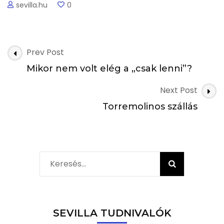
sevilla.hu
0
Post
Prev Post
Navigation
Mikor nem volt elég a „csak lenni”?
Next Post
Torremolinos szállás
Keresés:
SEVILLA TUDNIVALÓK