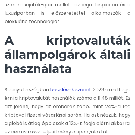
szerencsejáték-ipar mellett az ingatlanpiacon és a
luxusiparban is előszeretettel alkalmazzák a
blokklánc technológiát.
A kriptovaluták
állampolgárok általi
használata
Spanyolországban
becslések szerint
2028-ra el fogja
érni a kriptovalutát használók száma a 11.48 milliót. Ez
azt jelenti, hogy az emberek több, mint 24%-a fog
kriptóval fizetni vásárlásai során. Ha azt nézzük, hogy
a globális átlag épp csak a 12%-t fogja elérni akkorra,
ez nem is rossz teljesítmény a spanyoloktól.