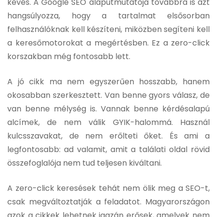
kevés. A Google SEO alapútmutatója továbbra is azt
hangsúlyozza, hogy a tartalmat elsősorban
felhasználóknak kell készíteni, miközben segíteni kell
a keresőmotorokat a megértésben. Ez a zero-click
korszakban még fontosabb lett.
A jó cikk ma nem egyszerűen hosszabb, hanem
okosabban szerkesztett. Van benne gyors válasz, de
van benne mélység is. Vannak benne kérdésalapú
alcímek, de nem válik GYIK-halommá. Használ
kulcsszavakat, de nem erőlteti őket. És ami a
legfontosabb: ad valamit, amit a találati oldal rövid
összefoglalója nem tud teljesen kiváltani.
A zero-click keresések tehát nem ölik meg a SEO-t,
csak megváltoztatják a feladatot. Magyarországon
azok a cikkek lehetnek igazán erősek, amelyek nem