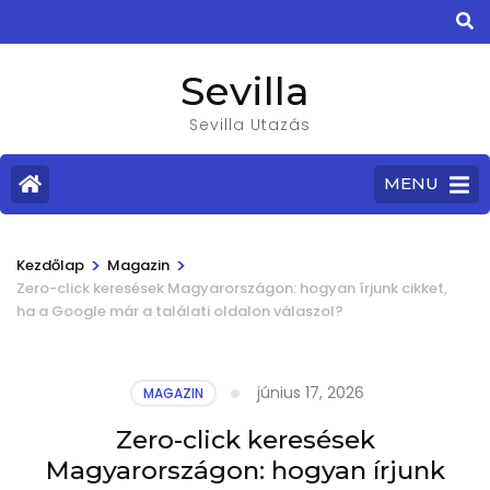
Sevilla
Sevilla Utazás
MENU
>
>
Kezdőlap
Magazin
Zero-click keresések Magyarországon: hogyan írjunk cikket,
ha a Google már a találati oldalon válaszol?
június 17, 2026
MAGAZIN
Zero-click keresések
Magyarországon: hogyan írjunk