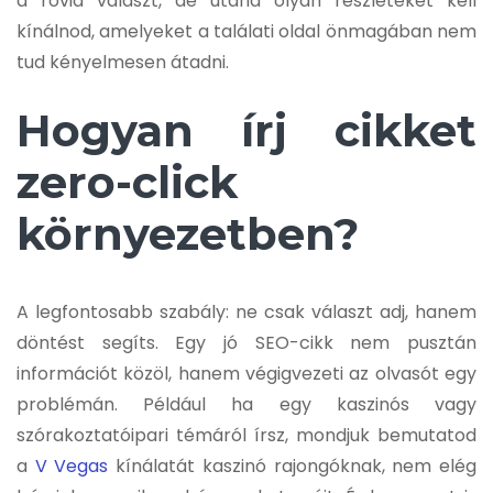
a rövid választ, de utána olyan részleteket kell
kínálnod, amelyeket a találati oldal önmagában nem
tud kényelmesen átadni.
Hogyan írj cikket
zero-click
környezetben?
A legfontosabb szabály: ne csak választ adj, hanem
döntést segíts. Egy jó SEO-cikk nem pusztán
információt közöl, hanem végigvezeti az olvasót egy
problémán. Például ha egy kaszinós vagy
szórakoztatóipari témáról írsz, mondjuk bemutatod
a
V Vegas
kínálatát kaszinó rajongóknak, nem elég