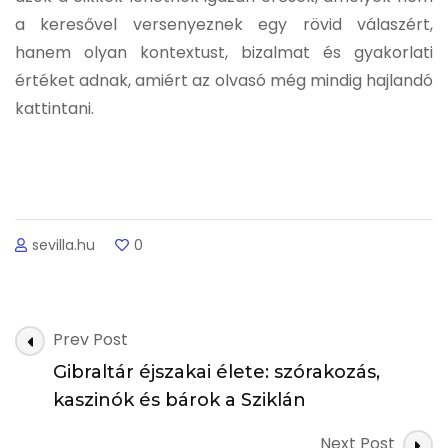
a keresővel versenyeznek egy rövid válaszért,
hanem olyan kontextust, bizalmat és gyakorlati
értéket adnak, amiért az olvasó még mindig hajlandó
kattintani.
sevilla.hu
0
Post
Prev Post
Navigation
Gibraltár éjszakai élete: szórakozás,
kaszinók és bárok a Sziklán
Next Post