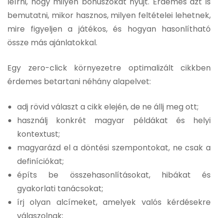
leírni, hogy milyen bónuszokat nyújt. Érdemes azt is
bemutatni, mikor hasznos, milyen feltételei lehetnek,
mire figyeljen a játékos, és hogyan hasonlítható
össze más ajánlatokkal.
Egy zero-click környezetre optimalizált cikkben
érdemes betartani néhány alapelvet:
adj rövid választ a cikk elején, de ne állj meg ott;
használj konkrét magyar példákat és helyi
kontextust;
magyarázd el a döntési szempontokat, ne csak a
definíciókat;
építs be összehasonlításokat, hibákat és
gyakorlati tanácsokat;
írj olyan alcímeket, amelyek valós kérdésekre
válaszolnak;