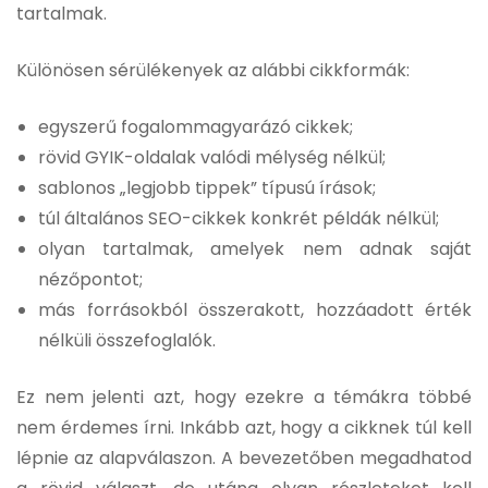
tartalmak.
Különösen sérülékenyek az alábbi cikkformák:
egyszerű fogalommagyarázó cikkek;
rövid GYIK-oldalak valódi mélység nélkül;
sablonos „legjobb tippek” típusú írások;
túl általános SEO-cikkek konkrét példák nélkül;
olyan tartalmak, amelyek nem adnak saját
nézőpontot;
más forrásokból összerakott, hozzáadott érték
nélküli összefoglalók.
Ez nem jelenti azt, hogy ezekre a témákra többé
nem érdemes írni. Inkább azt, hogy a cikknek túl kell
lépnie az alapválaszon. A bevezetőben megadhatod