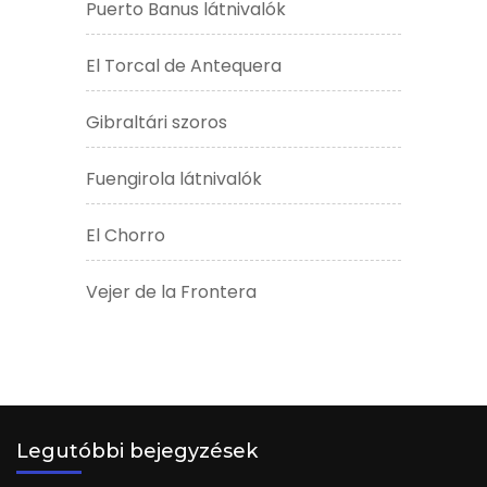
Puerto Banus látnivalók
El Torcal de Antequera
Gibraltári szoros
Fuengirola látnivalók
El Chorro
Vejer de la Frontera
Legutóbbi bejegyzések