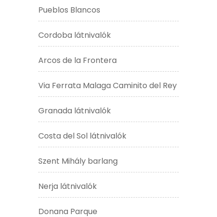
Pueblos Blancos
Cordoba látnivalók
Arcos de la Frontera
Via Ferrata Malaga Caminito del Rey
Granada látnivalók
Costa del Sol látnivalók
Szent Mihály barlang
Nerja látnivalók
Donana Parque