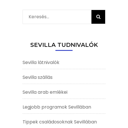
Keresés:
SEVILLA TUDNIVALÓK
Sevilla látnivalók
Sevilla szállás
Sevilla arab emlékei
Legjobb programok Sevillában
Tippek családosoknak Sevillában