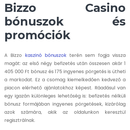
Bizzo Casino
bónuszok és
promóciók
A Bizzo
kaszinó bónuszok
terén sem fogja vissza
magát: az első négy befizetés után összesen akár 1
405 000 Ft bónusz és 175 ingyenes pörgetés is ütheti
a markodat. Ez a csomag kiemelkedően kedvező a
piacon elérhető ajánlatokhoz képest. Ráadásul van
egy igazán különleges lehetőség is: befizetés nélküli
bónusz formájában ingyenes pörgetések, kizárólag
azok számára, akik az oldalunkon keresztül
regisztrálnak.