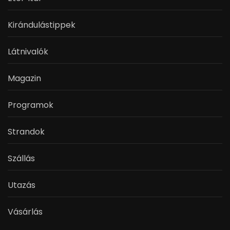
Kirándulástippek
Látnivalók
Magazin
Programok
Strandok
Szállás
Utazás
Vásárlás