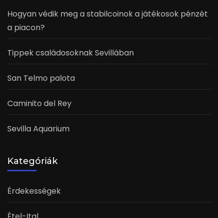
Hogyan védik meg a stabilcoinok a játékosok pénzét
a piacon?
Tippek családosoknak Sevillában
San Telmo palota
Caminito del Rey
Sevilla Aquarium
Kategóriák
Érdekességek
Étel-Ital