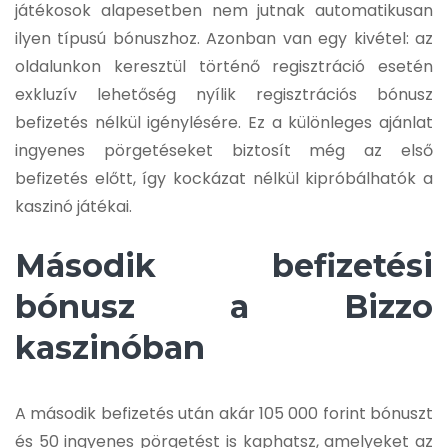
játékosok alapesetben nem jutnak automatikusan
ilyen típusú bónuszhoz. Azonban van egy kivétel: az
oldalunkon keresztül történő regisztráció esetén
exkluzív lehetőség nyílik regisztrációs bónusz
befizetés nélkül igénylésére. Ez a különleges ajánlat
ingyenes pörgetéseket biztosít még az első
befizetés előtt, így kockázat nélkül kipróbálhatók a
kaszinó játékai.
Második befizetési
bónusz a Bizzo
kaszinóban
A második befizetés után akár 105 000 forint bónuszt
és 50 ingyenes pörgetést is kaphatsz, amelyeket az