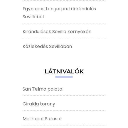
Egynapos tengerparti kirándulás
Sevillából
Kirándulások Sevilla környékén
Közlekedés Sevillában
LÁTNIVALÓK
San Telmo palota
Giralda torony
Metropol Parasol