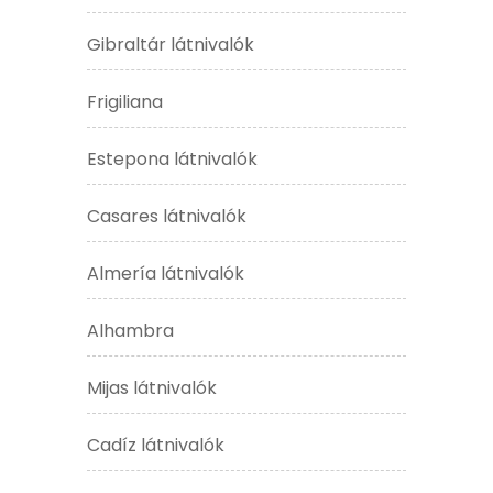
Gibraltár látnivalók
Frigiliana
Estepona látnivalók
Casares látnivalók
Almería látnivalók
Alhambra
Mijas látnivalók
Cadíz látnivalók