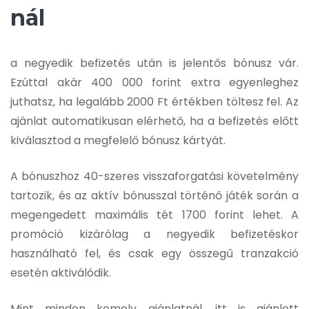
nál
a negyedik befizetés után is jelentős bónusz vár.
Ezúttal akár 400 000 forint extra egyenleghez
juthatsz, ha legalább 2000 Ft értékben töltesz fel. Az
ajánlat automatikusan elérhető, ha a befizetés előtt
kiválasztod a megfelelő bónusz kártyát.
A bónuszhoz 40-szeres visszaforgatási követelmény
tartozik, és az aktív bónusszal történő játék során a
megengedett maximális tét 1700 forint lehet. A
promóció kizárólag a negyedik befizetéskor
használható fel, és csak egy összegű tranzakció
esetén aktiválódik.
Mint minden komoly ajánlatnál, itt is ajánlott