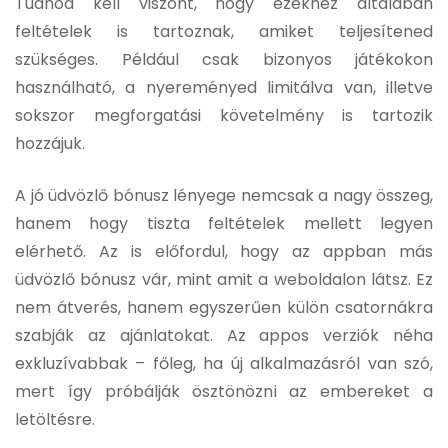
Tudnod kell viszont, hogy ezekhez általában
feltételek is tartoznak, amiket teljesítened
szükséges. Például csak bizonyos játékokon
használható, a nyereményed limitálva van, illetve
sokszor megforgatási követelmény is tartozik
hozzájuk.
A jó üdvözlő bónusz lényege nemcsak a nagy összeg,
hanem hogy tiszta feltételek mellett legyen
elérhető. Az is előfordul, hogy az appban más
üdvözlő bónusz vár, mint amit a weboldalon látsz. Ez
nem átverés, hanem egyszerűen külön csatornákra
szabják az ajánlatokat. Az appos verziók néha
exkluzívabbak – főleg, ha új alkalmazásról van szó,
mert így próbálják ösztönözni az embereket a
letöltésre.