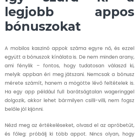
legjobb appos
bónuszokat
A mobilos kaszinó appok száma egyre nő, és ezzel
együtt a bónuszok kínálata is. De nem minden arany,
ami fénylik – fontos, hogy tudatosan válaszd ki,
melyik appban éri meg játszani. Nemcsak a bónusz
mérete számít, hanem a mögötte lévő feltételek is.
Ha egy app például full barátságtalan wageringgel
dolgozik, akkor lehet bármilyen csilli-villi, nem fogsz
belőle jól kijönni.
Nézd meg az értékeléseket, olvasd el az apróbetűt,
és főleg: próbálj ki több appot. Nincs olyan, hogy