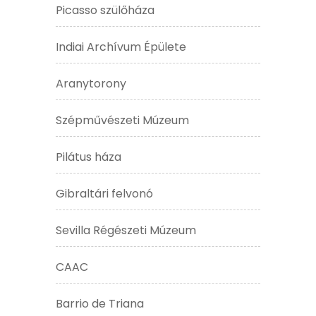
Picasso szülőháza
Indiai Archívum Épülete
Aranytorony
Szépművészeti Múzeum
Pilátus háza
Gibraltári felvonó
Sevilla Régészeti Múzeum
CAAC
Barrio de Triana