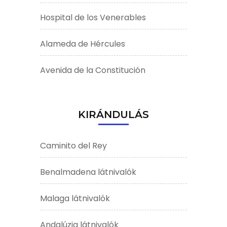
Hospital de los Venerables
Alameda de Hércules
Avenida de la Constitución
KIRÁNDULÁS
Caminito del Rey
Benalmadena látnivalók
Malaga látnivalók
Andalúzia látnivalók