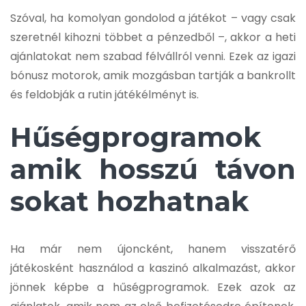
Szóval, ha komolyan gondolod a játékot – vagy csak
szeretnél kihozni többet a pénzedből –, akkor a heti
ajánlatokat nem szabad félvállról venni. Ezek az igazi
bónusz motorok, amik mozgásban tartják a bankrollt
és feldobják a rutin játékélményt is.
Hűségprogramok
amik hosszú távon
sokat hozhatnak
Ha már nem újoncként, hanem visszatérő
játékosként használod a kaszinó alkalmazást, akkor
jönnek képbe a hűségprogramok. Ezek azok az