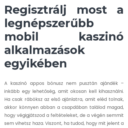
Regisztrálj most a
legnépszerűbb
mobil kaszinó
alkalmazások
egyikében
A kaszinó appos bónusz nem pusztán ajándék –
inkább egy lehetőség, amit okosan kell kihasználni.
Ha csak ráböksz az első ajánlatra, amit eléd tolnak,
akkor könnyen abban a csapdában találod magad,
hogy végigjátszod a feltételeket, de a végén semmit
sem vihetsz haza. Viszont, ha tudod, hogy mit jelent a