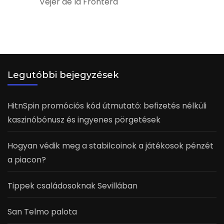
Vejer de la Frontera
Legutóbbi bejegyzések
HitnSpin promóciós kód útmutató: befizetés nélküli
kaszinóbónusz és ingyenes pörgetések
Hogyan védik meg a stabilcoinok a játékosok pénzét
a piacon?
Tippek családosoknak Sevillában
San Telmo palota