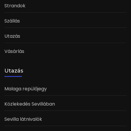
Strandok
Szállás
Utazás
Vásárlás
Utazás
Malaga repülőjegy
Közlekedés Sevillában
Sevilla látnivalók