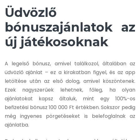
Üdvözlő
bónuszajánlatok az
új játékosoknak
A legelső bónusz, amivel találkozol, általában az
üdvözlő ajánlat – ez a kirakatban figyel, és az app
letöltése után az első dolog, amivel köszöntenek.
Ezek nagyszerűek lehetnek, főleg, ha olyan
ajánlatokat kapsz általuk, mint egy 100%-os
befizetési bónusz 100 000 Ft értékben. Sokszor pedig
még ingyenes pörgetéseket is belefoglalnak az
ajánlatba.